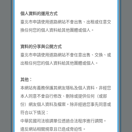
地點
松山區敦化北路１２９號
自門牌號至門牌號
個人資料的運用方式
臺北市申請使用道路網站不會出售、出租或任意交
申請類型
換任何您的個人資料給其他團體或個人。
地點
信義區光復南路419號 自門
牌號至門牌號
資料的分享與公開方式
申請類型
臺北市申請使用道路網站不會任意出售、交換、或
地點
成都路【成都路5號（不
出租任何您的個人資料給其他團體或個人。
含）至成都路1號（不
含）】北側,中華路一段
【中華路一段158號（不
其他：
含）至中華路一段172之1
號（不含）】西側人行道,
本網站有義務保護其網友隱私及個人資料，非經您
成都路【成都路5號（不
本人同意不會自行修改、刪除或提供任何（或部
含）至成都路1號（不
份）網友個人資料及檔案。除非經過您事先同意或
含）】北側,中華路一段
【中華路一段158號（不
符合以下情況：
含）至中華路一段172之1
中華民國司法檢調單位透過合法程序進行調閱。
號（不含）】西側人行道
違反網站相關規章且已造成脅迫性。