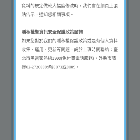
資料的規定做較大幅度修改時，我們會在網頁上張
申請類型
貼告示，通知您相關事項。
地點
中山區濱江街３５１號 自
門牌號至門牌號
隱私權暨資訊安全保護政策諮詢
申請類型
如果您對於我們的隱私權保護政策或是有個人資料
地點
中正區金山南路一段１２
收集、運用、更新等問題，請於上班時間聯絡：臺
１號 自門牌號至門牌號
北市民當家熱線1999(免付費電話服務)，外縣市請
申請類型
撥02-27208889轉8073或8089。
地點
北投區致遠二路９６巷１
弄10號 自門牌號至門牌號
申請類型
地點
大同區重慶北路二段64巷
朝陽公園旁至64巷8號 自門
牌號至門牌號
申請類型
地點
中正區臨沂街３巷３３號