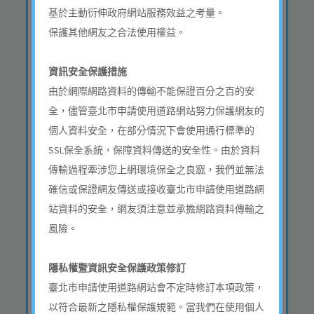
申請類型
基於主動衍伸政府網站服務效益之考量。
地點
中山區民族東路546-556號
保護其他網友之合法使用權益。
自門牌號至門牌號
申請類型
資訊安全保護措施
地點
台北市內湖區瑞光路２６
由於網際網路資料的傳輸不能保證百分之百的安
巷２０弄１號 自門牌號至
全，儘管臺北市申請使用道路網站努力保護網友的
門牌號
個人資料安全，在部分情況下會使用通行標準的
申請類型
SSL保全系統，保障資料傳送的安全性。由於資料
地點
大安區敦化南路二段９２
傳輸過程牽涉您上網環境保全之良窳，我們並無法
號 自門牌號至門牌號
確信或保證網友傳送或接收臺北市申請使用道路網
申請類型
站資料的安全，網友須注意並承擔網路資料傳輸之
地點
大安區忠孝東路四段１７
風險。
巷4號(對面/SOGO百貨員工
通道旁) 自門牌號至門牌號
隱私權暨資訊安全保護政策修訂
申請類型
臺北市申請使用道路網站會不定時修訂本項政策，
地點
大安區忠孝東路四段45至
以符合最新之隱私權保護規範。當我們在使用個人
47號 自門牌號至門牌號