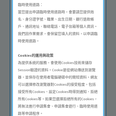
地點
士林區士東路９１巷４號
臨時使用道路：
自門牌號至門牌號,士林區
士東路１０１巷２號 自門
當您提出申請臨時使用道路時，會要請您提供姓
牌號至門牌號
名、身分證字號、職業、出生日期、銀行退款帳
申請類型
戶、通訊地址、聯絡電話、電子信箱等個人資訊。
地點
大安區延吉街２２８巷１
我們因作業需求，會保留您填入的資料，以申請臨
號 自門牌號至門牌號,大安
時使用道路。
區延吉街２３２號 自門牌
號至門牌號
Cookies的運用與政策
申請類型
為提供系統的服務，會使用Cookies技術來儲存
地點
士林區和豐街３６號 自門
Session驗證的資料。Cookie是從網站傳送到瀏覽
牌號至門牌號,士林區和豐
街１４號 自門牌號至門牌
器，並保存在使用者電腦硬碟中的簡短資料。網友
號
可以選擇修改瀏覽器對Cookies的接受程度，包括
申請類型
接受所有Cookies、設定Cookies時得到通知、拒絕
所有Cookies等。如果您選擇拒絕所有的Cookies，
地點
士林區天母北路６６號 自
門牌號至門牌號
將無法進行申請集會、申請集會遊行、臨時使用道
路等申請程序。
申請類型