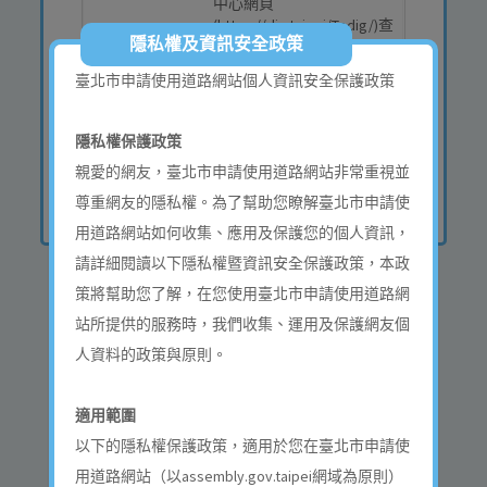
中心網頁
(https://dig.taipei/Tpdig/)查
隱私權及資訊安全政策
詢道路即時施工資訊，再
行申請，避免影響集會遊
臺北市申請使用道路網站個人資訊安全保護政策
行或活動進行，謝謝。 另
如辦理相關活動具道路施
工管制需求，請洽本府活
隱私權保護政策
動主（協）辦機關協助向
親愛的網友，臺北市申請使用道路網站非常重視並
本府工務局道管中心申
請。
尊重網友的隱私權。為了幫助您瞭解臺北市申請使
用道路網站如何收集、應用及保護您的個人資訊，
請詳細閱讀以下隱私權暨資訊安全保護政策，本政
策將幫助您了解，在您使用臺北市申請使用道路網
站所提供的服務時，我們收集、運用及保護網友個
申請登入
人資料的政策與原則。
適用範圍
以下的隱私權保護政策，適用於您在臺北市申請使
用道路網站（以assembly.gov.taipei網域為原則）