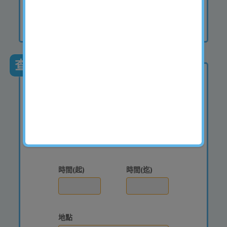
沒有找到符合的結果
查詢申請
案件編號(14碼)
時間(起)
時間(迄)
地點